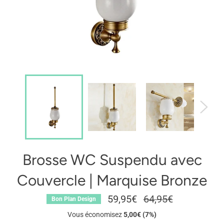
Brosse WC Suspendu avec
Couvercle | Marquise Bronze
59,95€
Prix
64,95€
Bon Plan Design
régulier
Vous économisez
5,00€ (7%)