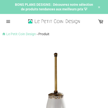
Passer
BONS PLANS DESIGNS : Découvrez notre sélection
au
de produits tendances aux meilleurs prix 💡
contenu
Ferme
Pan
Navigation
Le Petit Coin Design
›
Produit