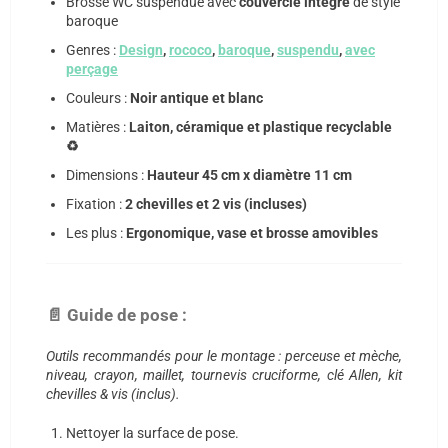
Brosse WC suspendue avec
couvercle intégré
de style
baroque
Genres :
Design
,
rococo
,
baroque
,
suspendu
,
avec
perçage
Couleurs :
Noir antique et blanc
Matières :
Laiton, céramique et plastique recyclable
♻️
Dimensions :
Hauteur 45 cm x diamètre 11 cm
Fixation :
2 chevilles et 2 vis (incluses)
Les plus :
Ergonomique, vase et brosse amovibles
📄 Guide de pose :
Outils recommandés pour le montage : perceuse et mèche,
niveau, crayon, maillet, tournevis cruciforme, clé Allen, kit
chevilles & vis (inclus).
Nettoyer la surface de pose.