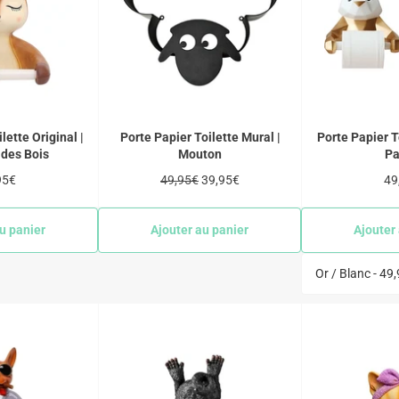
lette Original |
Porte Papier Toilette Mural |
Porte Papier To
des Bois
Mouton
P
Prix
Prix
Pri
95€
49,95€
39,95€
49
lier
régulier
réduit
rég
u panier
Ajouter au panier
Ajouter