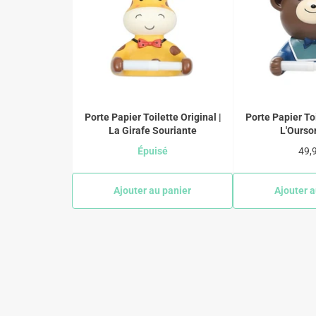
Porte Papier Toilette Original |
Porte Papier Toi
La Girafe Souriante
L'Ourso
Prix
Épuisé
49,
régu
Ajouter au panier
Ajouter a