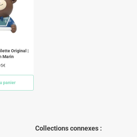
lette Original |
n Marin
95€
lier
u panier
Collections connexes :