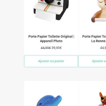
Porte Papier Toilette Original |
Porte Papier Toi
Appareil Photo
La Renne 
Prix
Prix
Prix
44,95€
39,95€
44,
régulier
réduit
régu
Ajouter au panier
Ajouter a