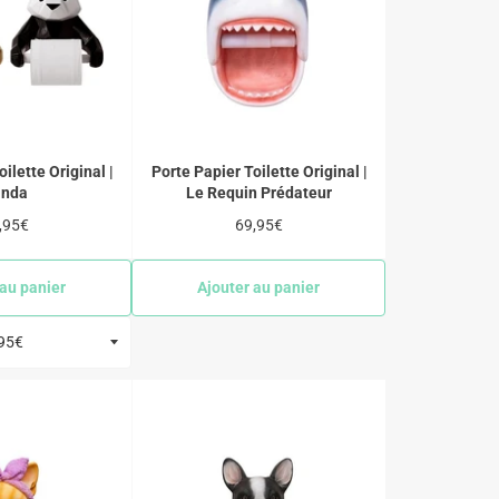
ilette Original |
Porte Papier Toilette Original |
anda
Le Requin Prédateur
x
Prix
,95€
69,95€
ulier
régulier
 au panier
Ajouter au panier