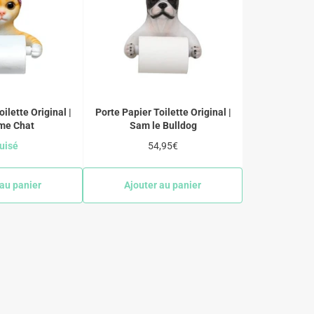
ilette Original |
Porte Papier Toilette Original |
me Chat
Sam le Bulldog
Prix
uisé
54,95€
régulier
 au panier
Ajouter au panier