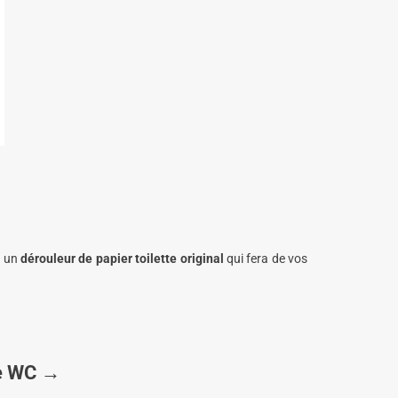
r un
dérouleur de papier toilette original
qui fera de vos
se WC →