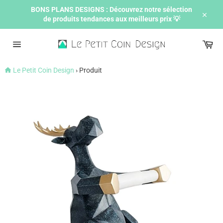
Passer
BONS PLANS DESIGNS : Découvrez notre sélection
au
de produits tendances aux meilleurs prix 💡
contenu
Ferme
Pan
Navigation
Le Petit Coin Design
›
Produit