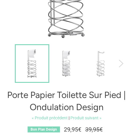
Porte Papier Toilette Sur Pied |
Ondulation Design
« Produit précédent
|
Produit suivant »
29,95€
Prix
39,95€
Bon Plan Design
régulier