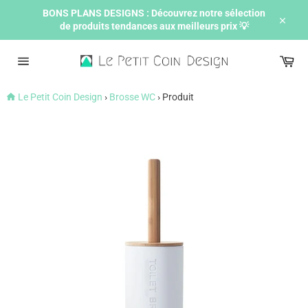
Passer
BONS PLANS DESIGNS : Découvrez notre sélection
au
de produits tendances aux meilleurs prix 💡
contenu
Ferme
Pan
Navigation
Le Petit Coin Design
›
Brosse WC
›
Produit