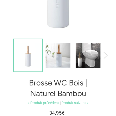
Brosse WC Bois |
Naturel Bambou
« Produit précédent
|
Produit suivant »
Prix
34,95€
régulier