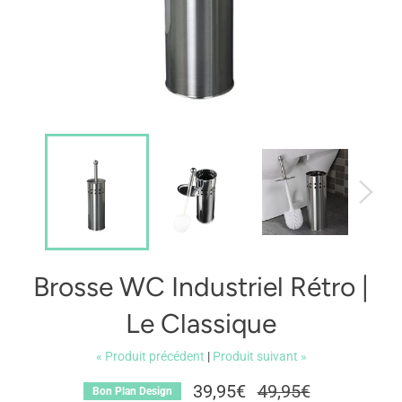
Brosse WC Industriel Rétro |
Le Classique
« Produit précédent
|
Produit suivant »
39,95€
Prix
49,95€
Bon Plan Design
régulier