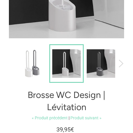
Brosse WC Design |
Lévitation
« Produit précédent
|
Produit suivant »
Prix
39,95€
régulier